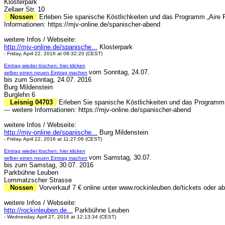
Klosterpark
Zellaer Str. 10
Nossen
Erleben Sie spanische Köstlichkeiten und das Programm „Aire 
Informationen: https://mjv-online.de/spanischer-abend
weitere Infos / Webseite:
http://mjv-online.de/spanische...
Klosterpark
- Friday, April 22, 2016 at 08:32:20 (CEST)
Eintrag wieder löschen: hier klicken
vom Sonntag, 24.07.
selber einen neuen Eintrag machen
bis zum Sonntag, 24.07. 2016
Burg Mildenstein
Burglehn 6
Leisnig 04703
Erleben Sie spanische Köstlichkeiten und das Programm 
--- weitere Informationen: https://mjv-online.de/spanischer-abend
weitere Infos / Webseite:
http://mjv-online.de/spanische...
Burg Mildenstein
- Friday, April 22, 2016 at 11:27:06 (CEST)
Eintrag wieder löschen: hier klicken
vom Samstag, 30.07.
selber einen neuen Eintrag machen
bis zum Samstag, 30.07. 2016
Parkbühne Leuben
Lommatzscher Strasse
Nossen
Vorverkauf 7 € online unter www.rockinleuben.de/tickets oder ab 
weitere Infos / Webseite:
http://rockinleuben.de...
Parkbühne Leuben
- Wednesday, April 27, 2016 at 12:13:34 (CEST)