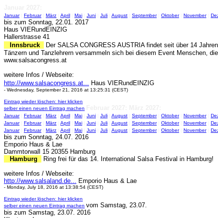
Januar 2027:
Januar
|
Februar
|
März
|
April
|
Mai
|
Juni
|
Juli
|
August
|
September
|
Oktober
|
November
|
De
bis zum Sonntag, 22.01. 2017
Haus VIERundEINZIG
Hallerstrasse 41
Innsbruck
Der SALSA CONGRESS AUSTRIA findet seit über 14 Jahren in Ti
Tänzern und Tanzlehrern versammeln sich bei diesem Event Menschen, die di
www.salsacongress.at
weitere Infos / Webseite:
http://www.salsacongress.at...
Haus VIERundEINZIG
- Wednesday, September 21, 2016 at 13:25:31 (CEST)
Eintrag wieder löschen: hier klicken
Februar 2027:
März 2027:
selber einen neuen Eintrag machen
Januar
|
Februar
|
März
|
April
|
Mai
|
Juni
|
Juli
|
August
|
September
|
Oktober
|
November
|
De
Januar
|
Februar
|
März
|
April
|
Mai
|
Juni
|
Juli
|
August
|
September
|
Oktober
|
November
|
De
Januar
|
Februar
|
März
|
April
|
Mai
|
Juni
|
Juli
|
August
|
September
|
Oktober
|
November
|
De
bis zum Sonntag, 24.07. 2016
Emporio Haus & Lae
Dammtorwall 15 20355 Hamburg
Hamburg
Ring frei für das 14. International Salsa Festival in Hamburg!
weitere Infos / Webseite:
http://www.salsaland.de...
Emporio Haus & Lae
- Monday, July 18, 2016 at 13:38:54 (CEST)
Eintrag wieder löschen: hier klicken
vom Samstag, 23.07.
selber einen neuen Eintrag machen
bis zum Samstag, 23.07. 2016