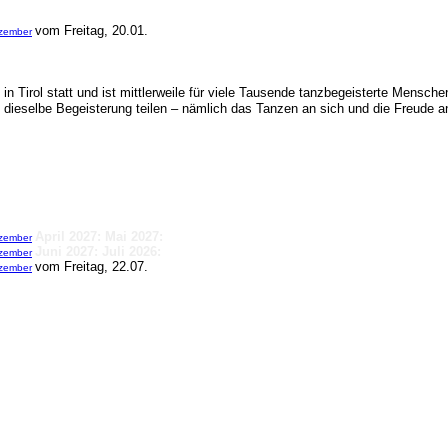
vom Freitag, 20.01.
zember
rol statt und ist mittlerweile für viele Tausende tanzbegeisterte Menschen 
eselbe Begeisterung teilen – nämlich das Tanzen an sich und die Freude an d
April 2027:
Mai 2027:
zember
Juni 2027:
Juli 2026:
zember
vom Freitag, 22.07.
zember